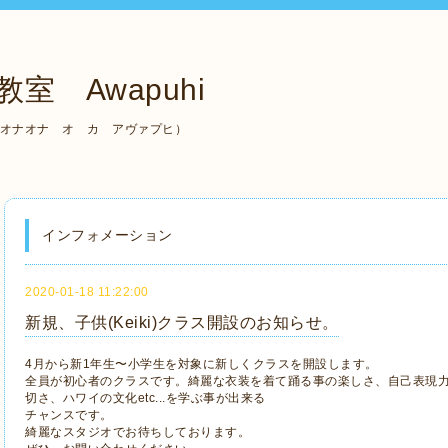
室 Awapuhi
（ケ アラ オナオナ オ カ アヴァプヒ）
インフォメーション
2020-01-18 11:22:00
新規、子供(Keiki)クラス開設のお知らせ。
4月から新1年生〜小学生を対象に新しくクラスを開設します。
全員が初心者のクラスです。綺麗な衣装を着て踊る事の楽しさ、自己表現
切さ、ハワイの文化etc...を学ぶ事が出来る
チャンスです。
綺麗なスタジオでお待ちしております。