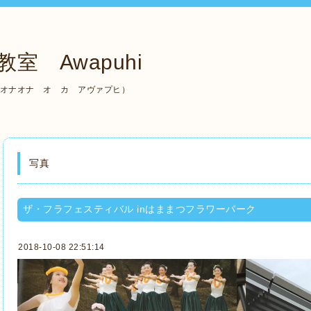
室 Awapuhi
（ケ アラ オナオナ オ カ アヴァプヒ）
写真
ザ・フラフェスティバル inはままつフラワーパーク
2018-10-08 22:51:14