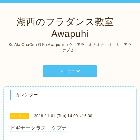
湖西のフラダンス教室
Awapuhi
Ke Ala OnaOna O Ka Awapuhi （ケ アラ オナオナ オ カ アヴ
ァプヒ）
メニュー
カレンダー
2018-11-01 (Thu) 14:00～15:30
レッスン
ビギナークラス クプナ